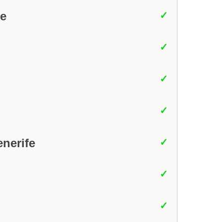
se
enerife